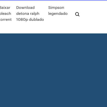
Baixar
Download
Simpson
bleach
detona ralph
legendado
torrent
1080p dublado