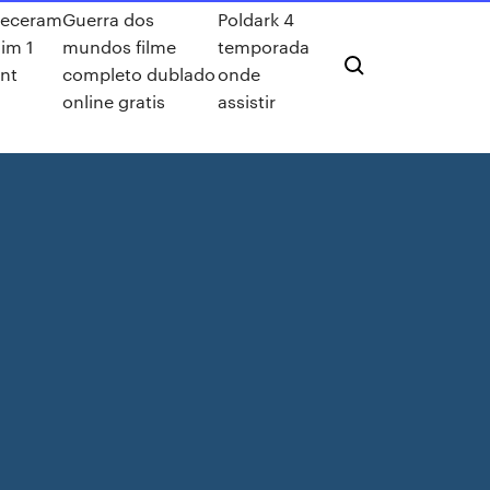
ueceram
Guerra dos
Poldark 4
im 1
mundos filme
temporada
ent
completo dublado
onde
online gratis
assistir