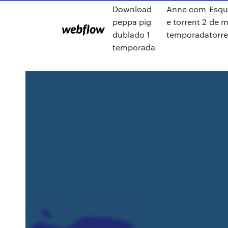
Download
Anne com
Esq
peppa pig
e torrent 2
de m
dublado 1
temporada
torr
temporada