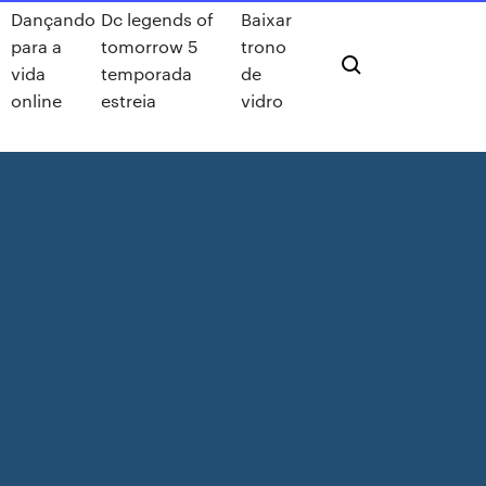
Dançando
Dc legends of
Baixar
para a
tomorrow 5
trono
vida
temporada
de
online
estreia
vidro